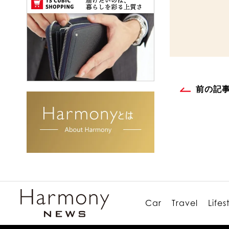
前の記
Car
Travel
Lifes