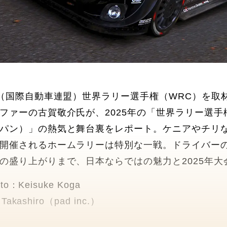
A（国際自動車連盟）世界ラリー選手権（WRC）を
ファーの古賀敬介氏が、2025年の「世界ラリー選
パン）」の熱気と舞台裏をレポート。ケニアやチリ
開催されるホームラリーは特別な一戦。ドライバー
の盛り上がりまで、日本ならではの魅力と2025年
oto：Keisuke Koga
 Takashiro（pad inc.）