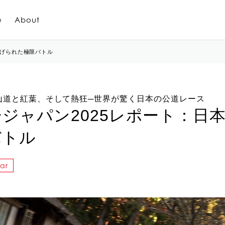
e
About
広げられた極限バトル
山道と紅葉、そして熱狂─世界が驚く日本の公道レース
ジャパン2025レポート：日
バトル
ar