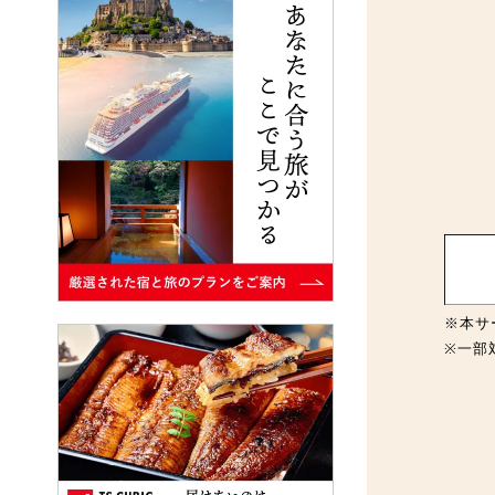
※本サ
※一部