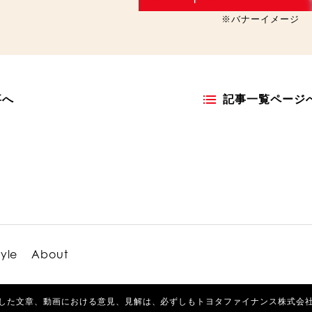
※バナーイメージ
事へ
記事一覧ページ
tyle
About
した文章、動画における意見、見解は、必ずしもトヨタファイナンス株式会