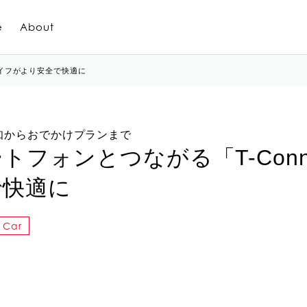
e
About
ライフがより安全で快適に
知からおでかけプランまで
トフォンとつながる「T-Con
で快適に
Car