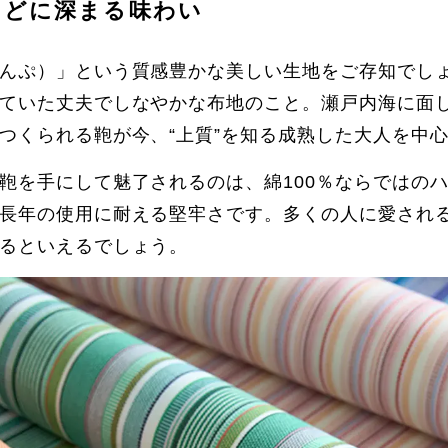
ほどに深まる味わい
んぷ）」という質感豊かな美しい生地をご存知でし
ていた丈夫でしなやかな布地のこと。瀬戸内海に面
つくられる鞄が今、“上質”を知る成熟した大人を中
鞄を手にして魅了されるのは、綿100％ならではの
長年の使用に耐える堅牢さです。多くの人に愛され
るといえるでしょう。