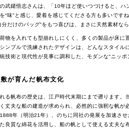
の武鑓悟志さんは、「10年ほど使いつづけると、ハ
を“味”と感じ、愛着を感じてくださる方も多いです
自分だけのバッグ”をもつ喜びは、まさに天然素材な
荷物を入れても型崩れしにくく、多くの製品が床に
シンプルで洗練されたデザインは、どんなスタイル
統技術と現代性が見事に調和した、モダンな“ニッポ
倉敷が育んだ帆布文化
れる帆布の歴史は、江戸時代末期にまで遡ります。
く丈夫な船の建造が求められ、必然的に強靭な帆が
1888年（明治21年）、のちに同社の発展を加速さ
た良質な綿花を活用し、船の帆として使える丈夫な