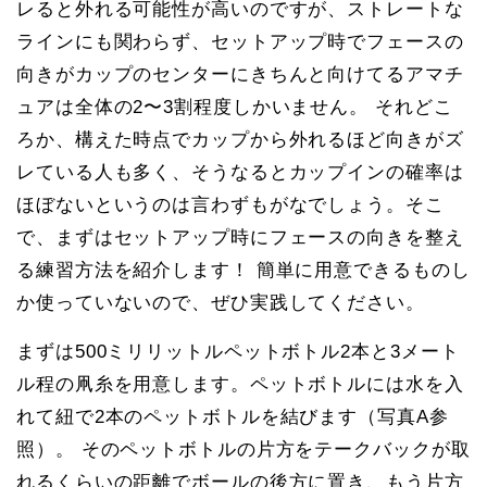
レると外れる可能性が高いのですが、ストレートな
ラインにも関わらず、セットアップ時でフェースの
向きがカップのセンターにきちんと向けてるアマチ
ュアは全体の2〜3割程度しかいません。 それどこ
ろか、構えた時点でカップから外れるほど向きがズ
レている人も多く、そうなるとカップインの確率は
ほぼないというのは言わずもがなでしょう。そこ
で、まずはセットアップ時にフェースの向きを整え
る練習方法を紹介します！ 簡単に用意できるものし
か使っていないので、ぜひ実践してください。
まずは500ミリリットルペットボトル2本と3メート
ル程の凧糸を用意します。ペットボトルには水を入
れて紐で2本のペットボトルを結びます（写真A参
照）。 そのペットボトルの片方をテークバックが取
れるくらいの距離でボールの後方に置き、もう片方