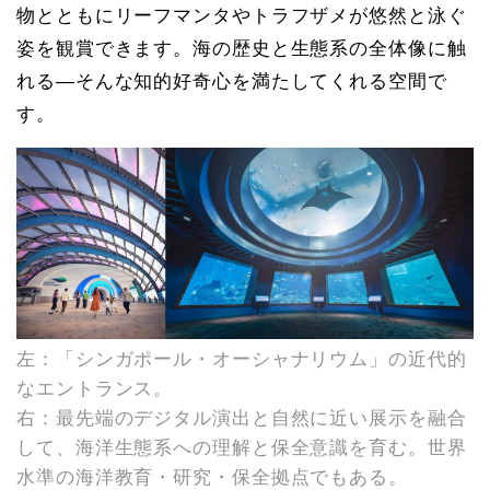
物とともにリーフマンタやトラフザメが悠然と泳ぐ
姿を観賞できます。海の歴史と生態系の全体像に触
れる—そんな知的好奇心を満たしてくれる空間で
す。
左：「シンガポール・オーシャナリウム」の近代的
なエントランス。
右：最先端のデジタル演出と自然に近い展示を融合
して、海洋生態系への理解と保全意識を育む。世界
水準の海洋教育・研究・保全拠点でもある。