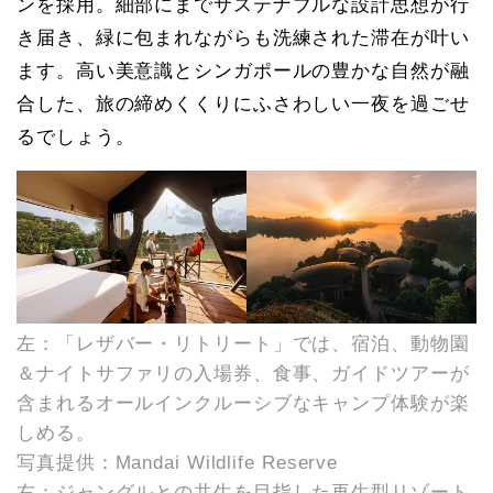
ンを採用。細部にまでサステナブルな設計思想が行
き届き、緑に包まれながらも洗練された滞在が叶い
ます。高い美意識とシンガポールの豊かな自然が融
合した、旅の締めくくりにふさわしい一夜を過ごせ
るでしょう。
左：「レザバー・リトリート」では、宿泊、動物園
＆ナイトサファリの入場券、食事、ガイドツアーが
含まれるオールインクルーシブなキャンプ体験が楽
しめる。
写真提供：Mandai Wildlife Reserve
右：ジャングルとの共生を目指した再生型リゾート