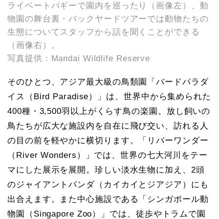
ライベートバギーで園内を巡ったり（画像左）、動
物園の舞台裏・バックヤードツアーでは動物たちの
生態についてスタッフから話を聞くことができる
（画像右）。
写真提供：Mandai Wildlife Reserve
そのひとつ、アジア最大級の鳥類園「バードパラダ
イス（Bird Paradise）」は、世界中から集められた
400種・3,500羽以上がくらす鳥の楽園。放し飼いの
鳥たちが広大な施設内を自在に飛び交い、訪れる人
の目の前を軽やかに横切ります。「リバーワンダー
（River Wonders）」では、世界の七大河川をテー
マにした展示を展開。珍しい淡水生物に加え、2頭
のジャイアントパンダ（カイカイとジアジア）にも
出合えます。また中心施設である「シンガポール動
物園（Singapore Zoo）」では、徒歩やトラムで園