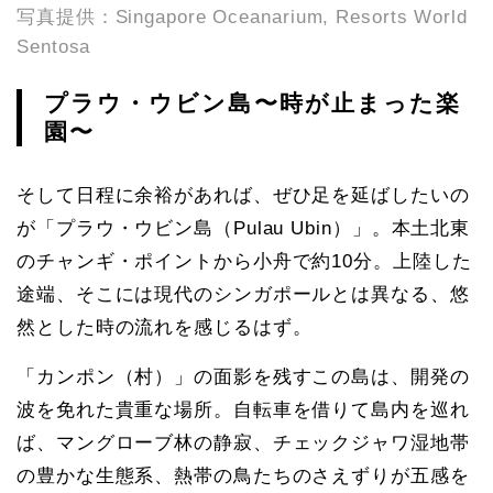
写真提供：Singapore Oceanarium, Resorts World
Sentosa
プラウ・ウビン島〜時が止まった楽
園〜
そして日程に余裕があれば、ぜひ足を延ばしたいの
が「プラウ・ウビン島（Pulau Ubin）」。本土北東
のチャンギ・ポイントから小舟で約10分。上陸した
途端、そこには現代のシンガポールとは異なる、悠
然とした時の流れを感じるはず。
「カンポン（村）」の面影を残すこの島は、開発の
波を免れた貴重な場所。自転車を借りて島内を巡れ
ば、マングローブ林の静寂、チェックジャワ湿地帯
の豊かな生態系、熱帯の鳥たちのさえずりが五感を