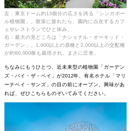
左：東京ドーム約13個分の広さを誇る「シンガポー
ル植物園」。散策に疲れたら、園内に点在するカフ
ェやレストランでひと休み。
右：最大の見どころは「ナショナル・オーキッド・
ガーデン」。1,000以上の原種と2,000以上の交配種
が約60,000株も栽培され、まさに圧巻。
ちなみにもうひとつ、近未来型の植物園「ガーデン
ズ・バイ・ザ・ベイ」が2012年、有名ホテル「マリ
ーナベイ・サンズ」の目の前にオープン。興味があ
れば、ぜひこちらものぞいてみてください。