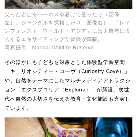
尖った岩山をハーネスを着けて登ったり（画像
左）、ジャングルを探検したり（画像右）。「レイ
ンフォレスト・ワイルド・アジア」には大自然に没
入するエキサイティングな冒険が満載。
写真提供：Mandai Wildlife Reserve
そのほかにも子どもを対象とした体験型学習空間
「キュリオシティー・コーヴ（Curiosity Cove）」
や、自然をテーマにしたマルチメディアアトラクシ
ョン「エクスプロリア（Exploria）」が新設。次世
代へ自然の大切さを伝える教育・文化施設も充実し
ています。