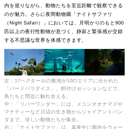
内を巡りながら、動物たちを至近距離で観察できる
のが魅力。さらに夜間動物園「ナイトサファリ
（Night Safari）」においては、月明かりのもと900
匹以上の夜行性動物が息づく、静寂と緊張感が交錯
する不思議な世界を体感できます。
左：17ヘクタールの敷地が10のエリアに分かれた
「バードパラダイス」。餌付けセッションなどで、
鳥たちと間近に触れ合える。
中：「リバーワンダー」には、メコンオオナマズや
マナティーなど川辺の生き物からジャイアントパン
ダまで、珍しい動物たちが集合。
右：「ナイトサファリ」は、真夜中に園内をウォー