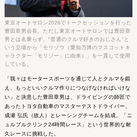
東京オートサロン2026でトークセッションを行った
豊田章男会長。ただし東京オートサロンでは豊田章
男とは名乗らず、“普通のクルマ好きのおじさん”と
いう立場から「モリゾウ（愛知万博のマスコットキ
ャラクター「モリゾー」に由来）」を一貫して使用
している。
「我々はモータースポーツを通じて人とクルマを鍛
え、もっといいクルマ作りにつなげなければいけな
い」と決意した豊田章男は、ドライビングの師匠で
あったトヨタ自動車のマスターテストドライバー、
成瀬 弘氏（故人）とレーシングチームを結成。「ニ
ュルブルクリンク24時間レース」という世界的な耐
久レースに挑戦した。