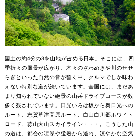
国土の約4分の3を山地が占める日本。そこには、四
季折々の風景が広がり、木々のざわめきや川のせせ
らぎといった自然の音が響く中、クルマでしか味わ
えない特別な道が続いています。全国には、まだあ
まり知られていない絶景の山岳ドライブコースが数
多く残されています。日光いろは坂から奥日光への
ルート、志賀草津高原ルート、白山白川郷ホワイト
ロード、蒜山大山スカイライン・・・。こうした山
の道は、都会の喧噪や猛暑から逃れ、涼やかな空気