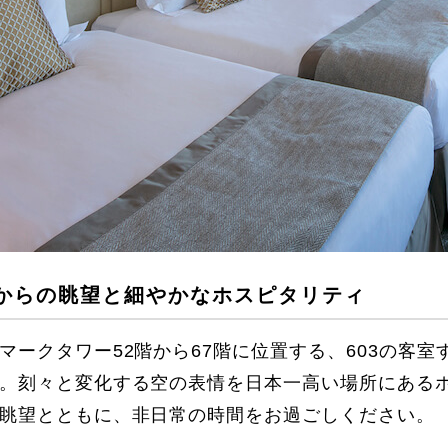
からの眺望と細やかなホスピタリティ
マークタワー52階から67階に位置する、603の客
。刻々と変化する空の表情を日本一高い場所にある
眺望とともに、非日常の時間をお過ごしください。