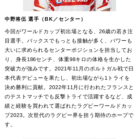
中野将伍 選手（BK／センター）
今回がワールドカップ初出場となる、26歳の若き注
目選手。バックスでもっとも接触が多く、パワーも
大いに求められるセンターポジションを担当してお
り、身長186センチ、体重98キロの体格を生かした
突破力が強みです。2021年11月のポルトガル戦で日
本代表デビューを果たし、初出場ながら1トライを
決め勝利に貢献。2022年11月に行われたフランスと
のテストマッチでも反撃トライで活躍するなど、成
績と経験を買われて選ばれたラグビーワールドカッ
プ2023。次世代のラグビー界を担う期待のホープで
す。