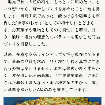
「地元で育つ大粒の梅を、もっと世に広めたい」と
いう想いから、梅干しづくりを始めたことに端を発
します。当時主流であった、酸っぱさや塩辛さを重
視した“食事のおかず”としての梅干しにとどまら
ず、お茶菓子や進物としての可能性にも着目。甘
み・酸味・塩分の理想的なバランスを追求した商品
づくりを目指しました。
以来、多彩な商品ラインアップが揃う現在に至るま
で、最高の品質を求め、ひと粒ひと粒と真摯に向き
合う姿勢は変わりません。原料は果肉が厚く柔らか
く、皮が薄い紀州南高梅。「世界農業遺産」に認定
された和歌山県みなべ・田辺地方産の中から、厳し
い基準を満たしたA級のみを厳選しています。