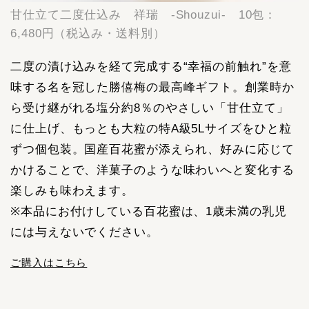
甘仕立て二度仕込み 祥瑞 -Shouzui- 10包：
6,480円（税込み・送料別）
二度の漬け込みを経て完成する“幸福の前触れ”を意
味する名を冠した勝僖梅の最高峰ギフト。創業時か
ら受け継がれる塩分約8％のやさしい「甘仕立て」
に仕上げ、もっとも大粒の特A級5Lサイズをひと粒
ずつ個包装。国産百花蜜が添えられ、好みに応じて
かけることで、洋菓子のような味わいへと変化する
楽しみも味わえます。
※本品にお付けしている百花蜜は、1歳未満の乳児
には与えないでください。
ご購入はこちら