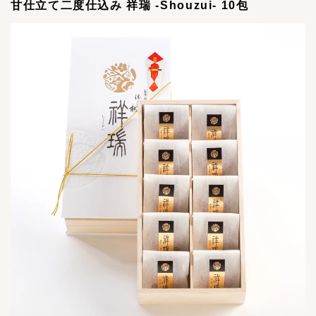
甘仕立て二度仕込み 祥瑞 -Shouzui- 10包