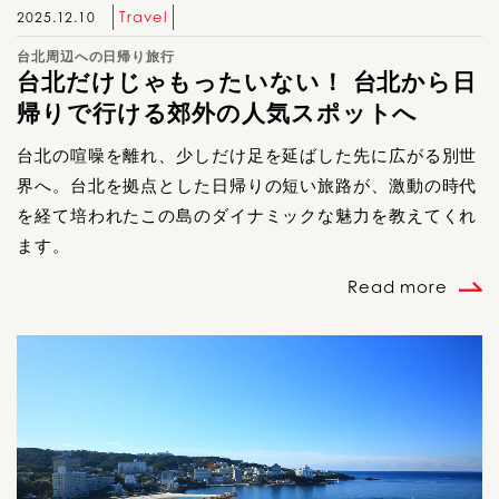
Travel
2025.12.10
台北周辺への日帰り旅行
台北だけじゃもったいない！ 台北から日
帰りで行ける郊外の人気スポットへ
台北の喧噪を離れ、少しだけ足を延ばした先に広がる別世
界へ。台北を拠点とした日帰りの短い旅路が、激動の時代
を経て培われたこの島のダイナミックな魅力を教えてくれ
ます。
Read more