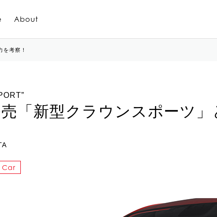
e
About
力を考察！
PORT”
発売「新型クラウンスポーツ」
TA
Car