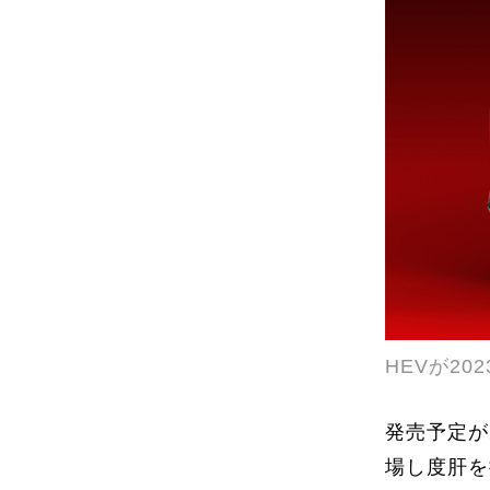
HEVが2
発売予定が
場し度肝を