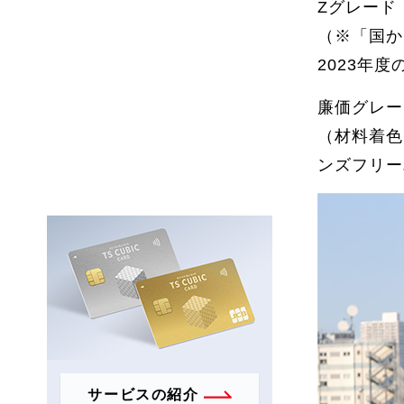
Zグレード：F
（※「国か
2023年
廉価グレー
（材料着色
ンズフリー
サービスの紹介