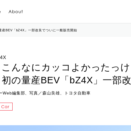
e
About
産BEV「bZ4X」一部改良でついに一般販売開始
Z4X
…こんなにカッコよかったっけ
初の量産BEV「bZ4X」一
ーWeb編集部、写真／森山良雄、トヨタ自動車
Car