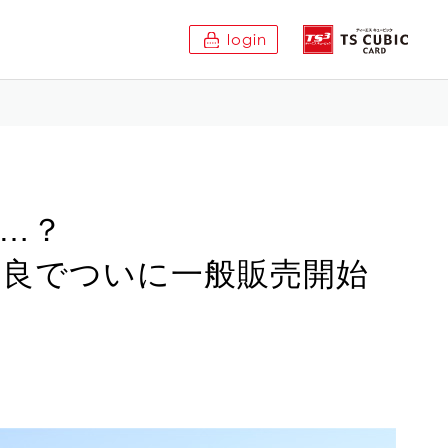
login
…？
部改良でついに一般販売開始