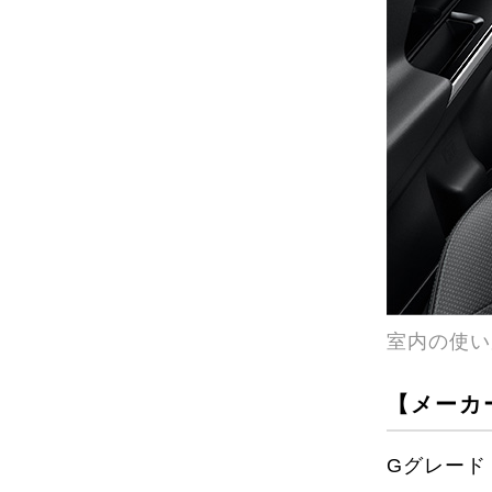
室内の使い
【メーカ
Gグレード：F