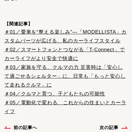
【関連記事】
＃01／愛車を“整える楽しみ”―「MODELLISTA」カ
スタムパーツが広げる、私のカーライフスタイル
＃02／スマートフォンとつながる「T-Connect」で
カーライフがより安全で快適に
＃03／家族を守る、クルマの力 災害時は「安心し
て過ごせるシェルター」に、日常も「もっと安心し
て走れるクルマ」に
＃04／クルマと育つ、子どもたちの可能性
＃05／電動化で変わる、これからの住まいとカーラ
イフ
前の記事へ
次の記事