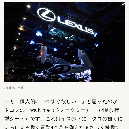
Joby S4
一方、個人的に「今すぐ欲しい！」と思ったのが、
トヨタの「walk me（ウォークミー）」（4足歩行
型シート）です。これはイスの下に、タコの如くに
ょろにょろ動く電動4本足を備えたまさしく移動す