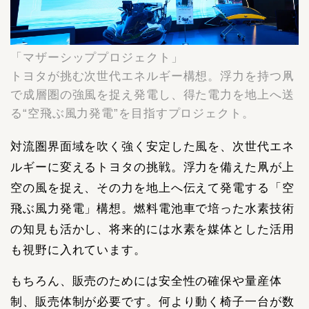
「マザーシッププロジェクト」
トヨタが挑む次世代エネルギー構想。浮力を持つ凧
で成層圏の強風を捉え発電し、得た電力を地上へ送
る“空飛ぶ風力発電”を目指すプロジェクト。
対流圏界面域を吹く強く安定した風を、次世代エネ
ルギーに変えるトヨタの挑戦。浮力を備えた凧が上
空の風を捉え、その力を地上へ伝えて発電する「空
飛ぶ風力発電」構想。燃料電池車で培った水素技術
の知見も活かし、将来的には水素を媒体とした活用
も視野に入れています。
もちろん、販売のためには安全性の確保や量産体
制、販売体制が必要です。何より動く椅子一台が数